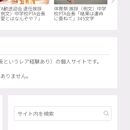
TA歓送迎会 退任挨拶
体育祭 挨拶（例文）中学
（例文）中学校PTA会長
校PTA会長「結果は運命
入学式
「愛とはなんぞや？」
に委ねて」345文字
校PTA
67文字
者なの
会長というレア経験あり）の個人サイトです。
。
はありません。