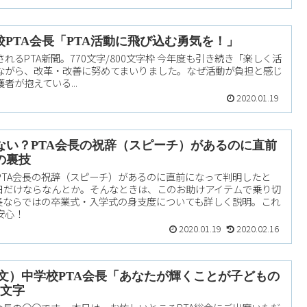
校PTA会長「PTA活動に飛び込む勇気を！」
るPTA新聞。770文字/800文字枠 今年度も引き続き「楽しく活
ながら、改革・改善に努めてまいりました。なぜ活動が負担と感じ
者が抱えている...
2020.01.19
ない？PTA会長の祝辞（スピーチ）があるのに直前
の裏技
PTA会長の祝辞（スピーチ）があるのに直前になって判明したと
日だけならなんとか。そんなときは、このお助けアイテムで乗り切
会長ならではの卒業式・入学式の身支度についても詳しく説明。これ
安心！
2020.01.19
2020.02.16
例文）中学校PTA会長「あなたが輝くことが子どもの
9文字