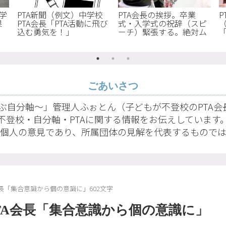
学
PTA新聞（例文）中学校
PTA会長の挨拶。卒業
P
果
PTA会長「PTA活動に飛び
式・入学式の祝辞（スピ
」
込む勇気を！」
ーチ）緊張する。絶対ム
リ！どうしよう？【原稿
9
作成編】
ごあいさつ
ぶ自分軸〜」管理人ふぉとん（子どもが不登校のPTA
不登校・自分軸・PTAに関する情報をお伝えしています
個人の意見であり、所属団体の見解を代表するもので
会長「集合意識から個の意識に」602文字
PTA会長「集合意識から個の意識に」