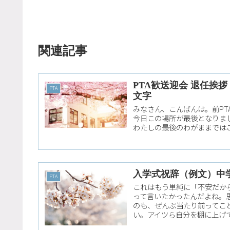
関連記事
PTA歓送迎会 退任挨
PTA
文字
みなさん、こんばんは。前PT
今日この場所が最後となりま
わたしの最後のわがままではご
入学式祝辞（例文）中
PTA
これはもう単純に「不安だか
って言いたかったんだよね。
のも、ぜんぶ当たり前ってこ
い。アイツら自分を棚に上げ