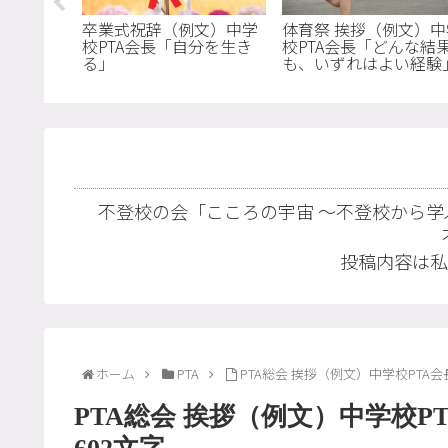
長挨拶（例
卒業式祝辞（例文）中学
体育祭 挨拶（例文）中
会長「ド
校PTA会長「自分を生き
校PTA会長「どんな結
元気玉」
る」
も、いずれはよい経験
378文字
不登校の会「こころの宇宙 〜不登校から学
投稿内容は私
ホーム
PTA
PTA総会 挨拶（例文）中学校PTA
PTA総会 挨拶（例文）中学校