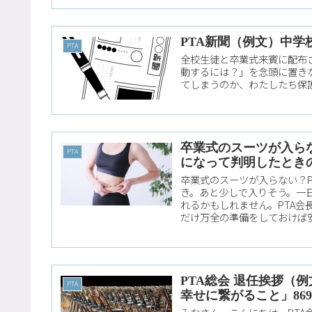
PTA新聞（例文）中学
PTA
全校生徒と卒業式来賓に配布され
動するには？」を念頭に置き
てしまうのか、わたしたち保護
卒業式のスーツが入ら
PTA
になって判明したとき
卒業式のスーツが入らない？
き。あと少しで入りそう。一
れるかもしれません。PTA
だけ万全の準備をしておけば
PTA総会 退任挨拶（
PTA
幸せに繋がること」86