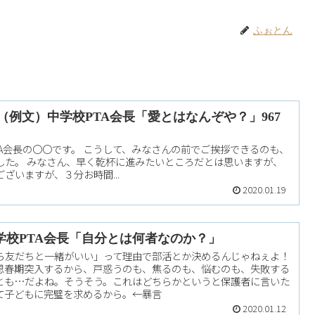
ふぉとん
拶（例文）中学校PTA会長「愛とはなんぞや？」967
A会長の〇〇です。 こうして、みなさんの前でご挨拶できるのも、
した。 みなさん、早く乾杯に進みたいところだとは思いますが、
ざいますが、３分お時間...
2020.01.19
学校PTA会長「自分とは何者なのか？」
ら友だちと一緒がいい」って理由で部活とか決めるんじゃねぇよ！
思春期突入するから、戸惑うのも、焦るのも、悩むのも、失敗する
とも…だよね。そうそう。これはどちらかというと保護者に言いた
て子どもに完璧を求めるから。←暴言
2020.01.12