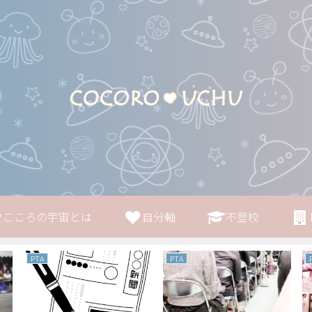
こころの宇宙とは
自分軸
不登校
PTA
PTA