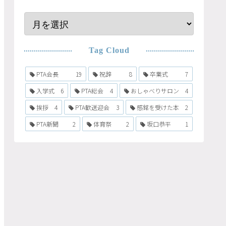
Tag Cloud
PTA会長
19
祝辞
8
卒業式
7
入学式
6
PTA総会
4
おしゃべりサロン
4
挨拶
4
PTA歓送迎会
3
感銘を受けた本
2
PTA新聞
2
体育祭
2
坂口恭平
1