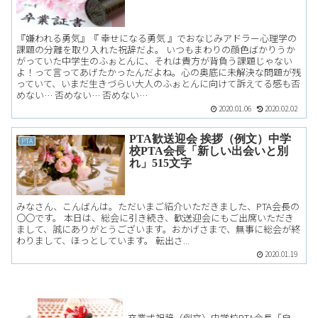
『嫌われる勇気』『 幸せになる勇気 』でおなじみアドラー心理学の
課題の分離を取り入れた祝辞だよ。 いつもまわりの顔色ばかりうか
がっていた中学生のふぉとんに、それは貴方が背負う課題じゃない
よ！って言ってあげたかったんだよね。心の奥底に未解決な問題が残
っていて、いまだ生きづらい大人のふぉとんに向けて訴えてる感も否
めない… 否めない… 否めない…
2020.01.06
2020.02.02
PTA歓送迎会 挨拶（例文）中学
PTA
校PTA会長「新しい出会いと別
れ」515文字
みなさん、こんばんは。ただいまご紹介いただきました、PTA会長の
〇〇です。 本日は、総会に引き続き、歓送迎会にもご出席いただき
まして、誠にありがとうございます。おかげさまで、無事に総会が終
わりまして、ほっとしています。 転出さ...
2020.01.19
卒業式祝辞（例文）中学校PTA会長「自