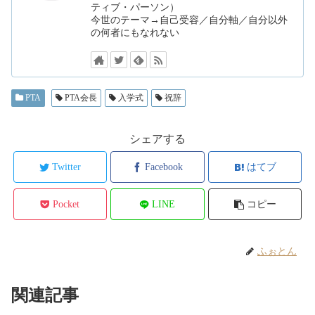
ティブ・パーソン）
今世のテーマ→自己受容／自分軸／自分以外
の何者にもなれない
PTA
PTA会長
入学式
祝辞
シェアする
Twitter
Facebook
はてブ
Pocket
LINE
コピー
ふぉとん
関連記事