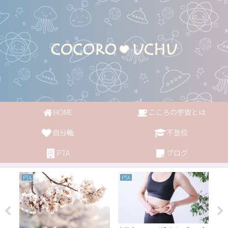
HOME
こころの宇宙とは
自分軸
不登校
PTA
ブログ
PTA
PTA
PT