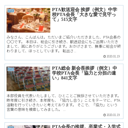
PTA歓送迎会 挨拶（例文）中学
PTA
校PTA会長「大きな愛で見守っ
て」515文字
みなさん、こんばんは。ただいまご紹介いただきました、PTA会長の
〇〇です。 本日は、総会に引き続き、歓送迎会にもご出席いただき
まして、誠にありがとうございます。おかげさまで、無事に総会が終
わりまして、ほっとしています。 転出さ...
2020.01.19
PTA総会 新会長挨拶（例文）中
PTA
学校PTA会長「協力と分担の違
い」841文字
本部役員を代表いたしまして、ひとことご挨拶させていただきます。
昨年度に引き続き、本年度も、「協力し合う」ことをテーマに、PTA
活動を行っていきたいと考えております。 そこで、「協力」という
言葉の意味を検索してみました。 ...
2020.01.19
PTA会長の挨拶。卒業式・入学式
PTA