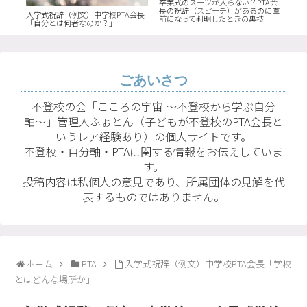
学校
卒業式のスーツが入らない？PTA会
PT
41
長の祝辞（スピーチ）があるのに直
PT
入学式祝辞（例文）中学校PTA会長
前になって判明したときの裏技
もの
「自分とは何者なのか？」
ごあいさつ
不登校の会「こころの宇宙 〜不登校から学ぶ自分
軸〜」管理人ふぉとん（子どもが不登校のPTA会長と
いうレア経験あり）の個人サイトです。
不登校・自分軸・PTAに関する情報をお伝えしていま
す。
投稿内容は私個人の意見であり、所属団体の見解を代
表するものではありません。
ホーム
PTA
入学式祝辞（例文）中学校PTA会長「学校
とはどんな場所か」