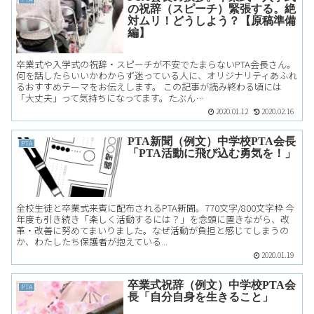
の祝辞（スピーチ）緊張する。絶
対ムリ！どうしよう？【原稿準備
編】
卒業式や入学式の祝辞・スピーチが不安でたまらないPTA会長さん。
何を話したらいいかわからず迷っている人に、オリジナリティあふれ
るおすすめテーマをお伝えします。 この記事が読み終わる頃には
「大丈夫」って気持ちになってます。たぶん…
2020.01.12
2020.02.16
PTA新聞（例文）中学校PTA会長
PTA
「PTA活動に飛び込む勇気を！」
全校生徒と卒業式来賓に配布されるPTA新聞。770文字/800文字枠 今
年度も引き続き「楽しく活動するには？」を念頭に置きながら、改
革・改善に努めてまいりました。なぜ活動が負担と感じてしまうの
か、わたしたち保護者が抱えている...
2020.01.19
卒業式祝辞（例文）中学校PTA会
PTA
長「自分自身を生きること」