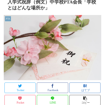
入学式祝辞（例文）中学校PTA会長「学校
とはどんな場所か」
PTA
Twitter
Facebook
はてブ
Pocket
LINE
コピー