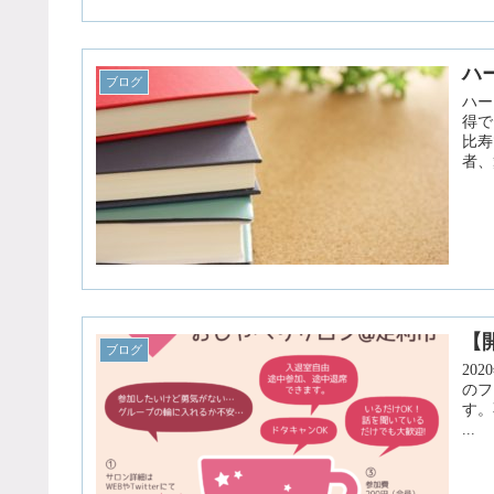
ハ
ブログ
ハー
得で
比寿
者、
【
ブログ
20
のフ
す。
...