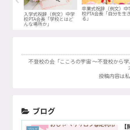
）中学校
卒業式祝辞（例文）中
活動に飛び
校PTA会長「自分を生
入学式祝辞（例文）中学
る」
校PTA会長「学校とはど
んな場所か」
不登校の会「こころの宇宙 〜不登校から学
投稿内容は私
ブログ
【
ブログ