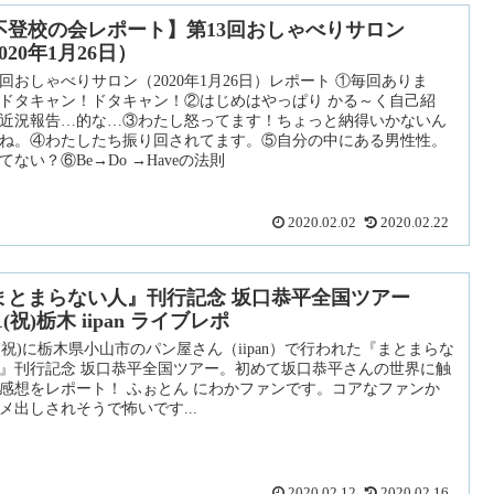
不登校の会レポート】第13回おしゃべりサロン
020年1月26日）
3回おしゃべりサロン（2020年1月26日）レポート ①毎回ありま
ドタキャン！ドタキャン！②はじめはやっぱり かる～く自己紹
近況報告…的な…③わたし怒ってます！ちょっと納得いかないん
ね。④わたしたち振り回されてます。⑤自分の中にある男性性。
てない？⑥Be→Do →Haveの法則
2020.02.02
2020.02.22
まとまらない人』刊行記念 坂口恭平全国ツアー
11(祝)栃木 iipan ライブレポ
11(祝)に栃木県小山市のパン屋さん（iipan）で行われた『まとまらな
』刊行記念 坂口恭平全国ツアー。初めて坂口恭平さんの世界に触
感想をレポート！ ふぉとん にわかファンです。コアなファンか
メ出しされそうで怖いです...
2020.02.12
2020.02.16