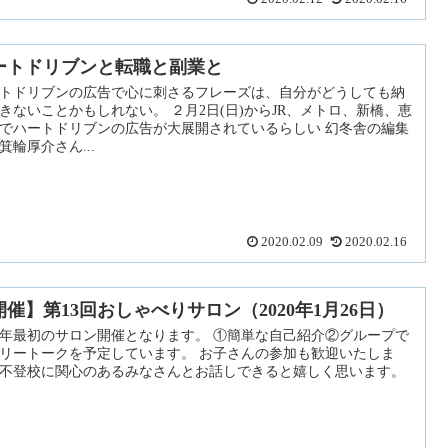
ートドリブンと転職と副業と
トドリブンの広告で心に刺さるフレーズは、自分がどうしても納
きないことかもしれない。 ２月2日(日)からJR、メトロ、新橋、恵
でハートドリブンの広告が大展開されているらしい 幻冬舎の編集
箕輪厚介さん...
2020.02.09
2020.02.16
開催】第13回おしゃべりサロン（2020年1月26日）
20年最初のサロン開催となります。 ①簡単な自己紹介②グループで
リートークを予定しています。 お子さんの参加も歓迎いたしま
不登校に関心のあるみなさんとお話しできると嬉しく思います。