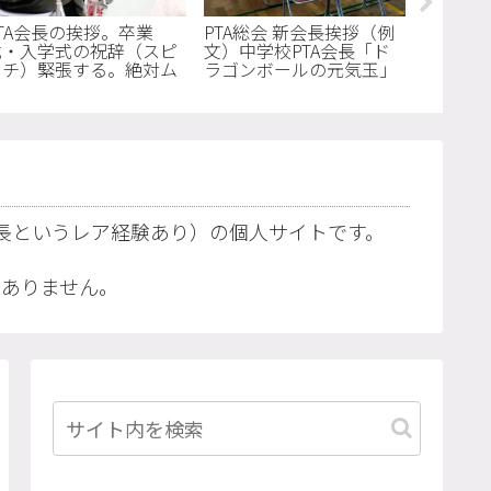
PTA会長の挨拶。卒業
PTA総会 新会長挨拶（例
PTA総
式・入学式の祝辞（スピ
文）中学校PTA会長「ド
文）中学
ーチ）緊張する。絶対ム
ラゴンボールの元気玉」
なたが
リ！どうしよう？【原稿
810文字
の幸せ
準備編】
869文字
会長というレア経験あり）の個人サイトです。
。
はありません。