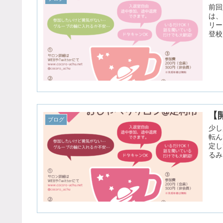
前回
は、
リー
登校
【
ブログ
少し
転ん
定し
るみ