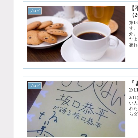
【
ブログ
（2
第1
す。
介。
だよ
忘れ
『
ブログ
2/
2/
い人
れた
らダ