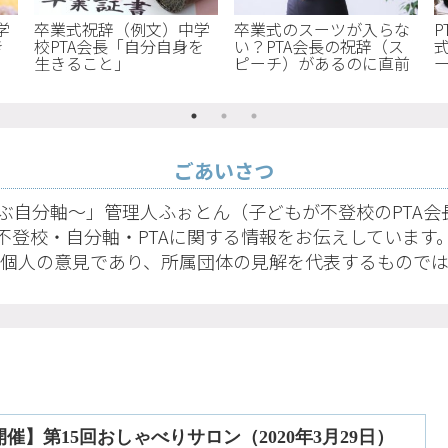
学
卒業式祝辞（例文）中学
卒業式のスーツが入らな
き
校PTA会長「自分自身を
い？PTA会長の祝辞（ス
生きること」
ピーチ）があるのに直前
になって判明したときの
裏技
ごあいさつ
ぶ自分軸〜」管理人ふぉとん（子どもが不登校のPTA
不登校・自分軸・PTAに関する情報をお伝えしています
個人の意見であり、所属団体の見解を代表するもので
開催】第15回おしゃべりサロン（2020年3月29日）