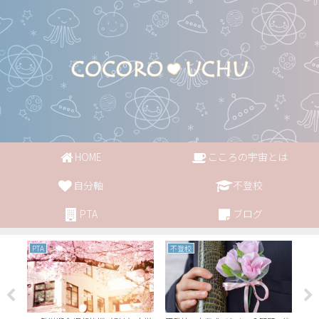
HOME
こころの宇宙とは
自分軸
不登校
PTA
ブログ
PTA
不登校
PT