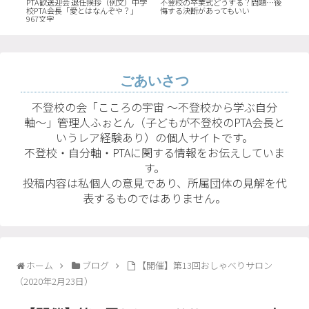
会長
PTA歓送迎会 退任挨拶（例文）中学
不登校の卒業式どうする？問題…後
PT
校PTA会長「愛とはなんぞや？」
悔する決断があってもいい
長「
967文字
文字
ごあいさつ
不登校の会「こころの宇宙 〜不登校から学ぶ自分
軸〜」管理人ふぉとん（子どもが不登校のPTA会長と
いうレア経験あり）の個人サイトです。
不登校・自分軸・PTAに関する情報をお伝えしていま
す。
投稿内容は私個人の意見であり、所属団体の見解を代
表するものではありません。
ホーム
ブログ
【開催】第13回おしゃべりサロン
（2020年2月23日）