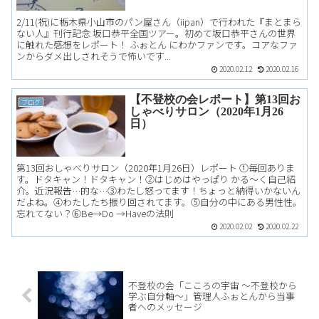
2/11(祝)に栃木県小山市のパン屋さん（iipan）で行われた『まとまら
ない人』刊行記念 坂口恭平全国ツアー。初めて坂口恭平さんの世界
に触れた感想をレポート！ ふぉとん にわかファンです。コアなファ
ンからダメ出しされそうで怖いです...
2020.02.12
2020.02.16
【不登校の会レポート】第13回お
ブログ
しゃべりサロン（2020年1月26
日）
第13回おしゃべりサロン（2020年1月26日）レポート ①毎回ありま
す。ドタキャン！ドタキャン！②はじめはやっぱり かる～く自己紹
介。近況報告…的な…③わたし怒ってます！ちょっと納得いかないん
だよね。④わたしたち振り回されてます。⑤自分の中にある男性性。
忘れてない？⑥Be→Do →Haveの法則
2020.02.02
2020.02.22
不登校の会「こころの宇宙 〜不登校から
学ぶ自分軸〜」管理人ふぉとんから当事
者へのメッセージ