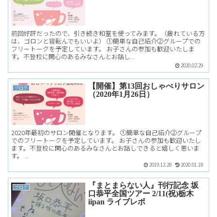
前回好評だったので、引き続き和室を使ってみます。（疲れている方
は、ゴロンと寝転んでもいいよ） ①簡単な自己紹介②グループでの
フリートークを予定しています。 お子さんの参加も歓迎いたしま
す。不登校に関心のあるみなさんとお話し...
2020.02.29
【開催】第13回おしゃべりサロン
ブログ
（2020年1月26日）
2020年最初のサロン開催となります。 ①簡単な自己紹介②グループ
でのフリートークを予定しています。 お子さんの参加も歓迎いたし
ます。不登校に関心のあるみなさんとお話しできると嬉しく思いま
す。 ...
2019.12.28
2020.01.18
『まとまらない人』刊行記念 坂
ブログ
口恭平全国ツアー 2/11(祝)栃木
iipan ライブレポ